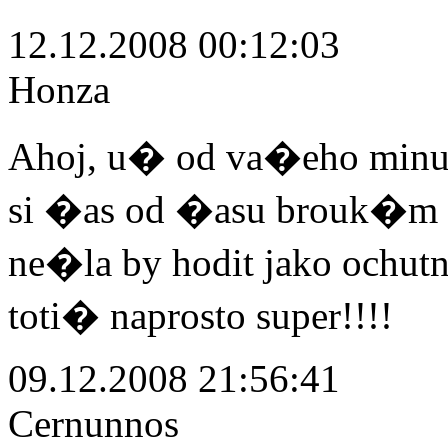
12.12.2008 00:12:03
Honza
Ahoj, u� od va�eho minul
si �as od �asu brouk�m "C
ne�la by hodit jako ochu
toti� naprosto super!!!!
09.12.2008 21:56:41
Cernunnos