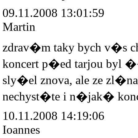
09.11.2008 13:01:59
Martin
zdrav�m taky bych v�s 
koncert p�ed tarjou byl
sly�el znova, ale ze zl�n
nechyst�te i n�jak� kon
10.11.2008 14:19:06
Ioannes