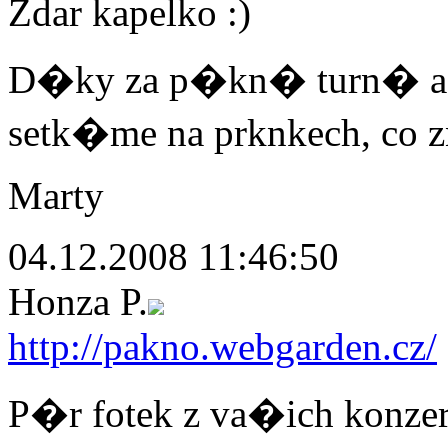
Zdar kapelko :)
D�ky za p�kn� turn� a
setk�me na prknkech, co z
Marty
04.12.2008 11:46:50
Honza P.
http://pakno.webgarden.cz/
P�r fotek z va�ich konzer