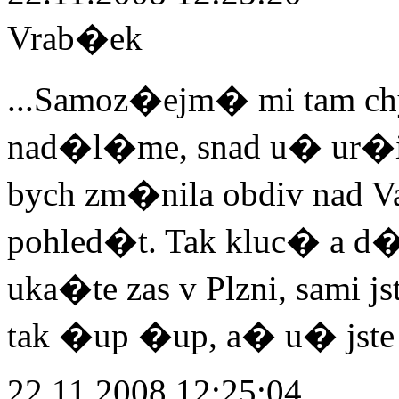
Vrab�ek
...Samoz�ejm� mi tam ch
nad�l�me, snad u� ur
bych zm�nila obdiv nad
pohled�t. Tak kluc� a d�m
uka�te zas v Plzni, sami 
tak �up �up, a� u� jste 
22.11.2008 12:25:04