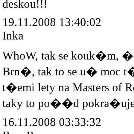
deskou!!!
19.11.2008 13:40:02
Inka
WhoW, tak se kouk�m, �e 
Brn�, tak to se u� moc 
t�emi lety na Masters of 
taky to po��d pokra�uje
16.11.2008 03:33:32