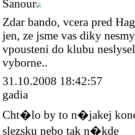
Sanour
Zdar bando, vcera pred Hag
jen, ze jsme vas diky nesm
vpousteni do klubu neslysel
vyborne..
31.10.2008 18:42:57
gadia
Cht�lo by to n�jakej ko
slezsku nebo tak n�kde