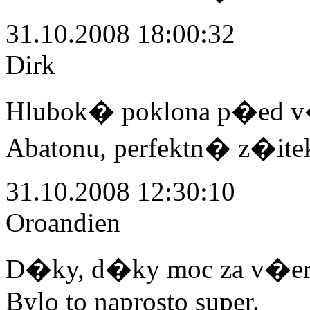
31.10.2008 18:00:32
Dirk
Hlubok� poklona p�ed 
Abatonu, perfektn� z�itek
31.10.2008 12:30:10
Oroandien
D�ky, d�ky moc za v�er
Bylo to naprosto super.