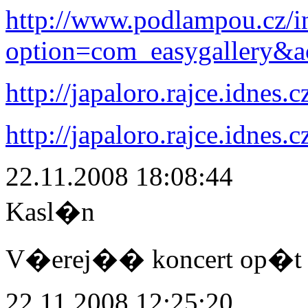
http://www.podlampou.cz/i
option=com_easygallery&a
http://japaloro.rajce.idnes.c
http://japaloro.rajce.idnes
22.11.2008 18:08:44
Kasl�n
V�erej�� koncert op�t m
22.11.2008 12:25:20