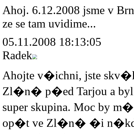
Ahoj. 6.12.2008 jsme v Brn
ze se tam uvidime...
05.11.2008 18:13:05
Radek
Ahojte v�ichni, jste skv�
Zl�n� p�ed Tarjou a byl
super skupina. Moc by m�
op�t ve Zl�n� �i n�kde