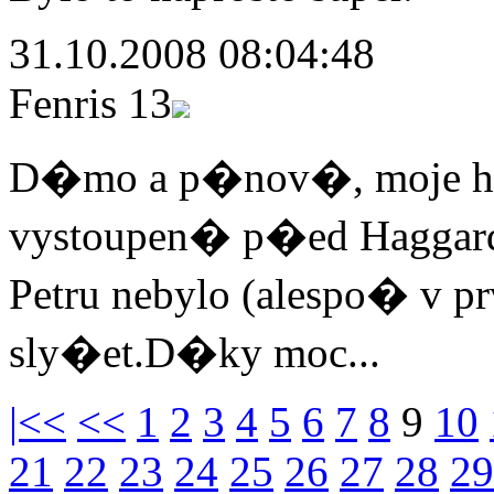
31.10.2008 08:04:48
Fenris 13
D�mo a p�nov�, moje h
vystoupen� p�ed Haggard 
Petru nebylo (alespo� v
sly�et.D�ky moc...
|<<
<<
1
2
3
4
5
6
7
8
9
10
21
22
23
24
25
26
27
28
29