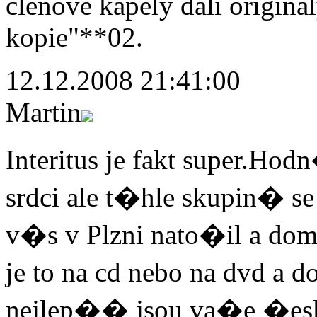
clenove kapely dali original
kopie"**02.
12.12.2008 21:41:00
Martin
Interitus je fakt super.H
srdci ale t�hle skupin� se
v�s v Plzni nato�il a d
je to na cd nebo na dvd a
nejlep�� jsou va�e �e