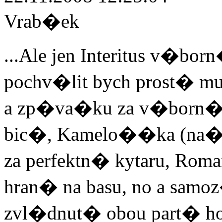
Vrab�ek
...Ale jen Interitus v�bor
pochv�lit bych prost� m
a zp�va�ku za v�born� 
bic�, Kamelo��ka (na�e
za perfektn� kytaru, Rom
hran� na basu, no a sam
zvl�dnut� obou part� hou