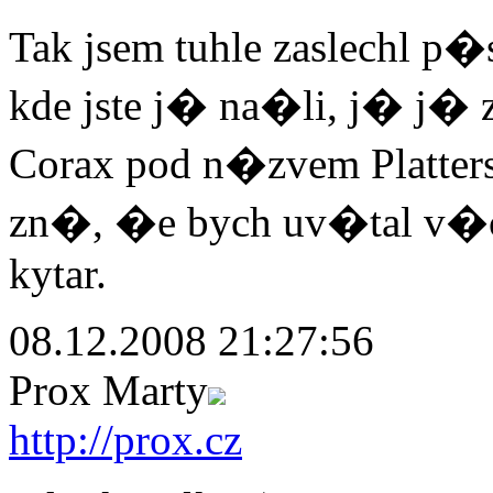
Tak jsem tuhle zaslechl p
kde jste j� na�li, j� 
Corax pod n�zvem Platter
zn�, �e bych uv�tal v�
kytar.
08.12.2008 21:27:56
Prox Marty
http://prox.cz