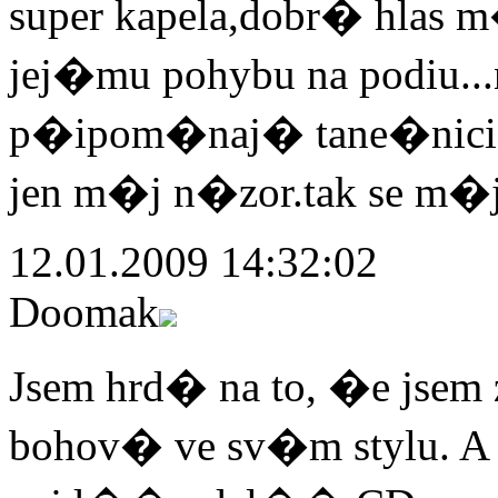
super kapela,dobr� hlas 
jej�mu pohybu na podiu..
p�ipom�naj� tane�nici z 
jen m�j n�zor.tak se m�j
12.01.2009 14:32:02
Doomak
Jsem hrd� na to, �e jsem z
bohov� ve sv�m stylu. A 