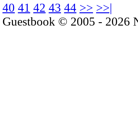
40
41
42
43
44
>>
>>|
Guestbook © 2005 - 2026 Ne