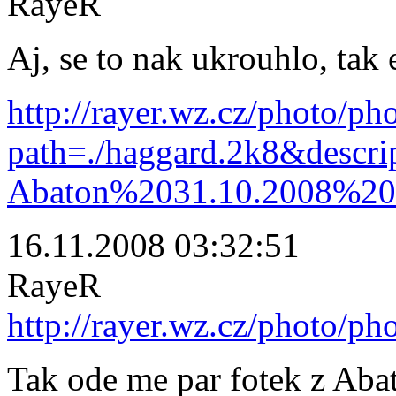
RayeR
Aj, se to nak ukrouhlo, tak 
http://rayer.wz.cz/photo/ph
path=./haggard.2k8&descr
Abaton%2031.10.2008%20
16.11.2008 03:32:51
RayeR
http://rayer.wz.cz/photo/p
Tak ode me par fotek z Aba