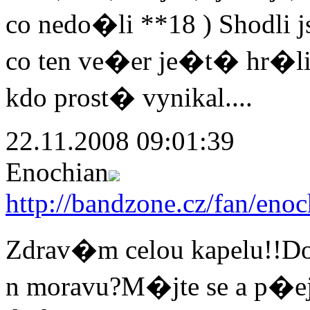
co nedo�li **18 ) Shodli j
co ten ve�er je�t� hr�li
kdo prost� vynikal....
22.11.2008 09:01:39
Enochian
http://bandzone.cz/fan/enoc
Zdrav�m celou kapelu!!
n moravu?M�jte se a p�