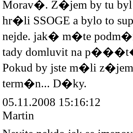
Morav�. Z�jem by tu byl
hr�li SSOGE a bylo to super.
nejde. jak� m�te podm�nk
tady domluvit na p���t
Pokud by jste m�li z�je
term�n... D�ky.
05.11.2008 15:16:12
Martin