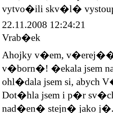
vytvo�ili skv�l� vystoup
22.11.2008 12:24:21
Vrab�ek
Ahojky v�em, v�erej�� ko
v�born�! �ekala jsem n
ohl�dala jsem si, abych 
Dot�hla jsem i p�r sv�c
nad�en� stejn� jako j�