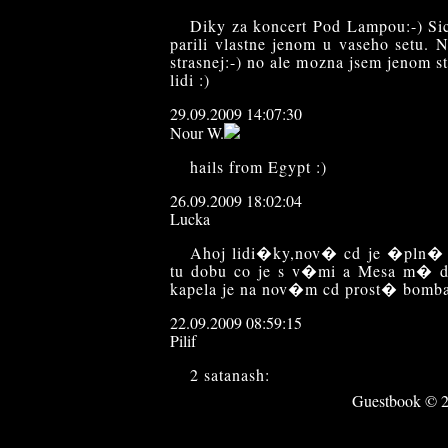
Diky za koncert Pod Lampou:-) Sic
parili vlastne jenom u vaseho setu. N
strasnej:-) no ale mozna jsem jenom 
lidi :)
29.09.2009 14:07:30
Nour W.
hails from Egypt :)
26.09.2009 18:02:04
Lucka
Ahoj lidi�ky,nov� cd je �pln�
tu dobu co je s v�mi a Mesa m� 
kapela je na nov�m cd prost� bomba!
22.09.2009 08:59:15
Pilif
2 satanash:
Guestbook © 20
vis, kdyz zacinali, tak tam byli upl
vokal a tak. Jeste neco?