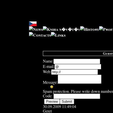
Guest
Name:
E-mail:
Web:
Message:
Spam protection. Please write down number wi
Code:
30.09.2009 11:49:04
Geret