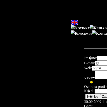
Jm�no:
E-mail:
Web:
Vzkaz:
Ochrana proti
K�d:
30.09.2009 11
Geret