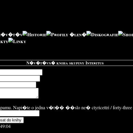
N�v�t�vn� kniha skupiny Interitus
 spamu. Napi�te o jedna v�t�� ��slo ne� ctyricettri / forty-three
:49:04