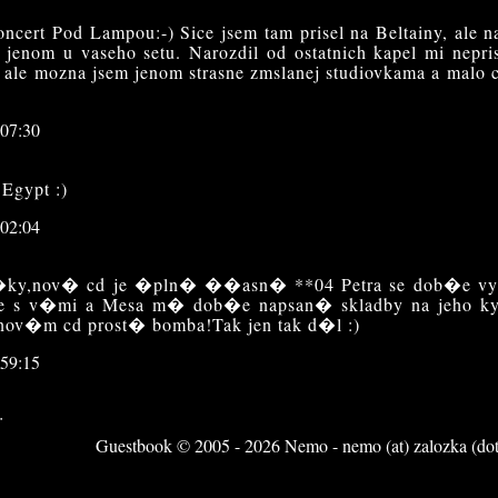
oncert Pod Lampou:-) Sice jsem tam prisel na Beltainy, ale 
ne jenom u vaseho setu. Narozdil od ostatnich kapel mi nepri
no ale mozna jsem jenom strasne zmslanej studiovkama a malo
:07:30
 Egypt :)
:02:04
i�ky,nov� cd je �pln� ��asn� **04 Petra se dob�e vy
 je s v�mi a Mesa m� dob�e napsan� skladby na jeho k
 nov�m cd prost� bomba!Tak jen tak d�l :)
:59:15
:
Guestbook © 2005 - 2026 Nemo - nemo (at) zalozka (dot
zacinali, tak tam byli uplne jini lide, namatkou: kytara, bici,
Jeste neco?