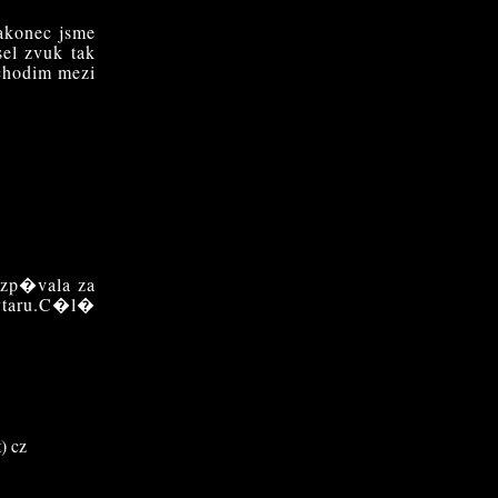
nakonec jsme
sel zvuk tak
 chodim mezi
zp�vala za
ytaru.C�l�
) cz
 basa, zensky