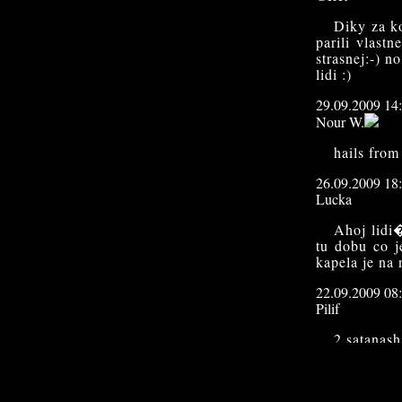
Diky za k
parili vlast
strasnej:-) 
lidi :)
29.09.2009 14
Nour W.
hails from
26.09.2009 18
Lucka
Ahoj lid
tu dobu co
kapela je na
22.09.2009 08
Pilif
2 satanash
vis, kdyz 
vokal a tak. 