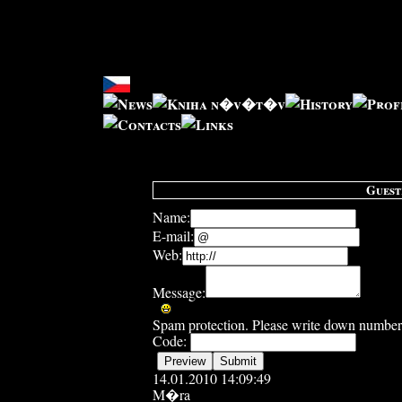
Guest
Name:
E-mail:
Web:
Message:
Spam protection. Please write down number w
Code:
14.01.2010 14:09:49
M�ra