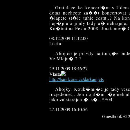
Gratulace ke koncert�m s Udem 
dotaz nechcete za��t koncertovat
�lapete st�le tuhle cestu..? Na kon
nep�jdu a jindy tady u� nehrajete
Ku�imi na Festu 2008. Jinak nov�
08.12.2009 11:12:00
Lucka
Ahoj,co je pravdy na tom,�e bu
Ve Mlejn� 2 ?
29.11.2009 18:46:27
Vlasta
http://bandzone.cz/darkangels
Ahojky. Kouk�m,�e je tady ves
rozjedeme... Jen douf�m, �e nebu
jako za starejch �as�.. **04
27.11.2009 16:10:56
dracek666
Guestbook © 20
http://www.dracek666.ic.cz
Tak pro ty kdo byli na koncert