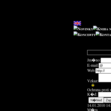
Jm�no:
E-mail:
Web:
Vzkaz:
Ochrana proti
K�d:
14.01.2010 14
M�ra