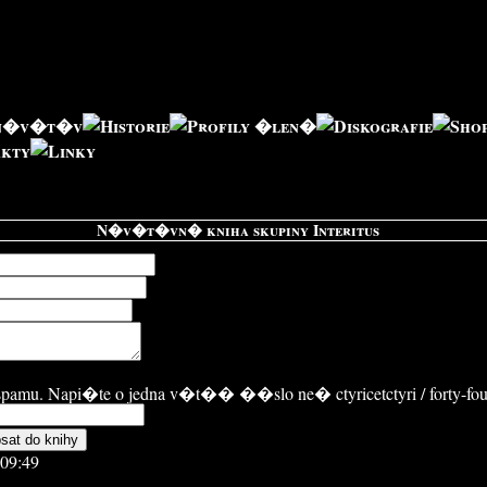
N�v�t�vn� kniha skupiny Interitus
 spamu. Napi�te o jedna v�t�� ��slo ne� ctyricetctyri / forty-fou
:09:49