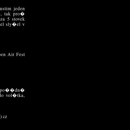
ustim jeden
, tak pro�
za 5 stovek
el sly�el v
en Air Fest
tu po��dn�
o vol�tka,
) cz