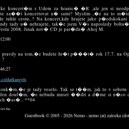
e ke koncert�m s Udem za hranic� �R ,ale jen si neodp
ete za��t koncertovat u� sami? Myslim ,�e na to m�te
e tuhle cestu..? Na koncert,kde hrajete jako p�edskokani 
indy tady u� nehrajete, tak�e jsem V�s naposledy bohu�
estu 2008. Jinak nov� CD je par�dn� Ahoj M.
:12:00
e pravdy na tom,�e budete hr�t p���t� rok 17.7. na Op
 ?
:46:27
e.cz/darkangels
Kouk�m,�e je tady veselo. Tak se t��m, jak to v sobo
. Jen douf�m, �e nebudu muset ��dit a d�me si n�co d
ejch �as�.. **04
:10:56
Guestbook © 2005 - 2026 Nemo - nemo (at) zalozka (dot
cek666.ic.cz