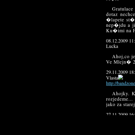
Gratulac
dotaz nechc
�lapete st�l
nep�jdu a j
Ku�imi na F
08.12.2009 11
Lucka
Ahoj,co j
Ve Mlejn� 2
29.11.2009 18
Vlasta
http://bandzon
Ahojky. 
rozjedeme..
jako za star
27.11.2009 16
dracek666
http://www.dra