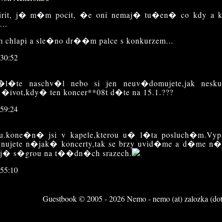
it, j� m�m pocit, �e oni nemaj� tu�en� co kdy a kd
..
 chlapi a sle�no dr��m palce s konkurzem...
:30:52
l�te naschv�l nebo si jen neuv�domujete,jak nes
 �ivot,kdy� ten koncer**08t d�te na 15.1.???
:59:24
u.kone�n� jsi v kapele,kterou u� l�ta posluch�m.Vy
nujete n�jak� koncerty,tak se brzy uvid�me a d�me n�
moj� s�grou na t��dn�ch srazech.
:55:10
dy d�je,�e nem�te napl�novan� ��dn� koncerty?
Guestbook © 2005 - 2026 Nemo - nemo (at) zalozka (dot
:55:50