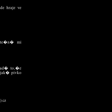
e hraje ve
kute�n� mi
pad� to,�e
jak� pivko
) cz