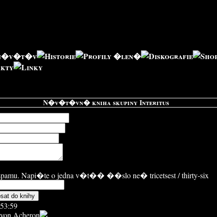
N�v�t�vn� kniha skupiny Interitus
 spamu. Napi�te o jedna v�t�� ��slo ne� tricetsest / thirty-six
:53:59
 von Acheron