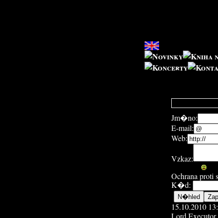
Jm�no:
E-mail:
Web:
Vzkaz:
Ochrana proti
K�d:
15.10.2010 13
Lord Executor