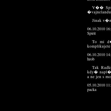
V�� Spir
�vajnelandu.
Jinak v�m
06.10.2010 16
Spirit
To mi d�
komplikujete
06.10.2010 14
hrob
Tak Radk
kdy� napl�
a ne jen s 
05.10.2010 11
packa
Co se ta
03.09.2010 20