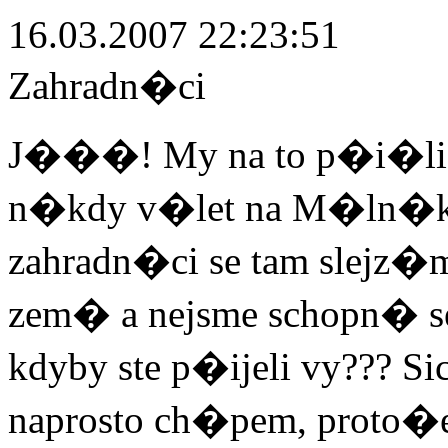
16.03.2007 22:23:51
Zahradn�ci
J���! My na to p�i�li!!!
n�kdy v�let na M�ln�k a
zahradn�ci se tam slej
zem� a nejsme schopn� se
kdyby ste p�ijeli vy??? 
naprosto ch�pem, proto�e