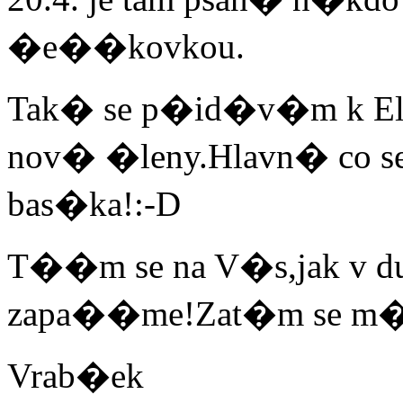
�e��kovkou.
Tak� se p�id�v�m k Eliz
nov� �leny.Hlavn� co 
bas�ka!:-D
T��m se na V�s,jak v 
zapa��me!Zat�m se m�
Vrab�ek