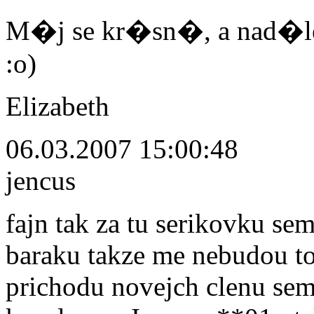
M�j se kr�sn�, a nad�le u
:o)
Elizabeth
06.03.2007 15:00:48
jencus
fajn tak za tu serikovku se
baraku takze me nebudou to
prichodu novejch clenu sem 