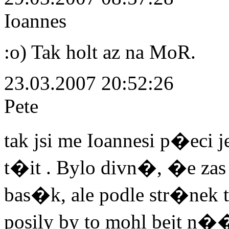
Ioannes
:o) Tak holt az na MoR.
23.03.2007 20:52:26
Pete
tak jsi me Ioannesi p�eci 
t�it . Bylo divn�, �e za
bas�k, ale podle str�n
posily by to mohl bejt n