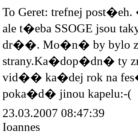
To Geret: trefnej post�e
ale t�eba SSOGE jsou tak
dr��. Mo�n� by bylo za
strany.Ka�dop�dn� ty zm
vid�� ka�dej rok na f
poka�d� jinou kapelu:-(
23.03.2007 08:47:39
Ioannes