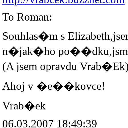
To Roman:
Souhlas�m s Elizabeth,j
n�jak�ho po��dku,jsme p
(A jsem opravdu Vrab�Ek)
Ahoj v �e��kovce!
Vrab�ek
06.03.2007 18:49:39