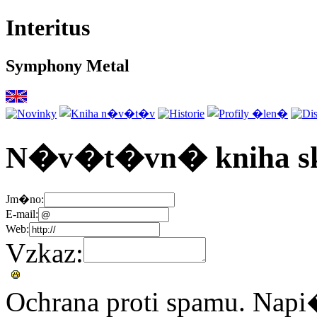
Interitus
Symphony Metal
N�v�t�vn� kniha sku
Jm�no:
E-mail:
Web:
Vzkaz:
Ochrana proti spamu. Na