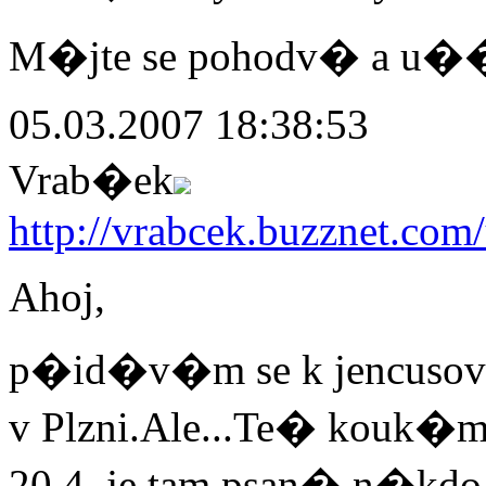
M�jte se pohodv� a u��v
05.03.2007 18:38:53
Vrab�ek
http://vrabcek.buzznet.com/
Ahoj,
p�id�v�m se k jencusovi 
v Plzni.Ale...Te� kouk�m
20.4. je tam psan� n�k