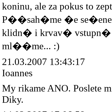
koninu, ale za pokus to z
P��sah�me �e se�enem 
klidn� i krvav� vstupn� 
ml��me... :)
21.03.2007 13:43:17
Ioannes
My rikame ANO. Poslete mi
Diky.