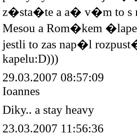
z�sta�te a a� v�m to s m
Mesou a Rom�kem �lape 
jestli to zas nap�l rozpus
kapelu:D)))
29.03.2007 08:57:09
Ioannes
Diky.. a stay heavy
23.03.2007 11:56:36