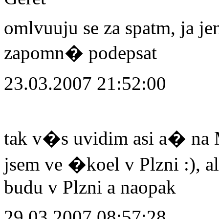
omlvuuju se za spatm, ja jen
zapomn� podepsat
23.03.2007 21:52:00
tak v�s uvidim asi a� na 
jsem ve �koel v Plzni :), 
budu v Plzni a naopak
29.03.2007 08:57:28