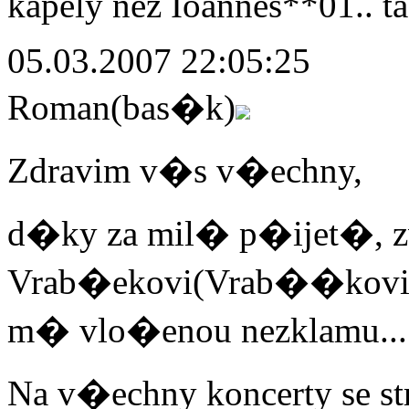
kapely nez Ioannes**01.. ta
05.03.2007 22:05:25
Roman(bas�k)
Zdravim v�s v�echny,
d�ky za mil� p�ijet�, z
Vrab�ekovi(Vrab��kovi)
m� vlo�enou nezklamu...
Na v�echny koncerty se 