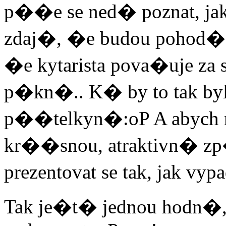
p��e se ned� poznat, ja
zdaj�, �e budou pohod��i
�e kytarista pova�uje za
p�kn�.. K� by to tak by
p��telkyn�:oP A abych n
kr��snou, atraktivn� z
prezentovat se tak, jak vy
Tak je�t� jednou hodn