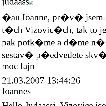
judaass
�au Ioanne, pr�v� jsem s
t�ch Vizovic�ch, tak to j
pak potk�me a d�me n�j
sestav� p�edvedete skv
moc fajn
21.03.2007 13:44:26
Ioannes
Hello Judaassi. Vizovice j