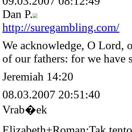
09.03.2007 08:12:49
Dan P.
http://suregambling.com/
We acknowledge, O Lord, ou
of our fathers: for we have 
Jeremiah 14:20
08.03.2007 20:51:40
Vrab�ek
Elizabeth+Roman:Tak ten