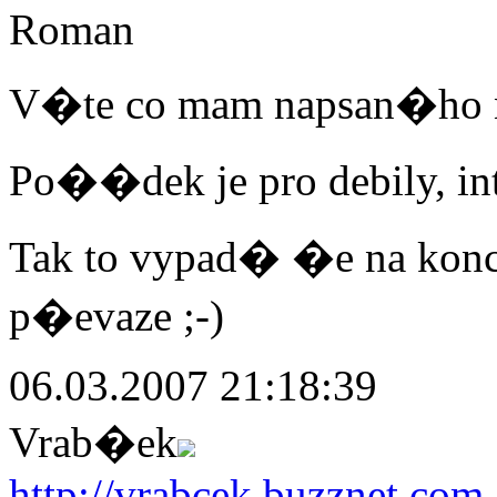
Roman
V�te co mam napsan�ho
Po��dek je pro debily, in
Tak to vypad� �e na kon
p�evaze ;-)
06.03.2007 21:18:39
Vrab�ek
http://vrabcek.buzznet.com