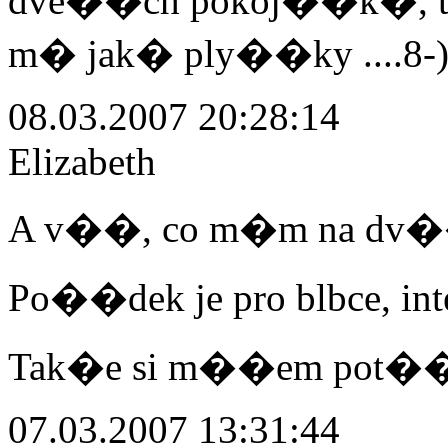
dve��ch pokoj��k�, tak
m� jak� ply��ky ....8-)
08.03.2007 20:28:14
Elizabeth
A v��, co m�m na dv�
Po��dek je pro blbce, int
Tak�e si m��em pot��
07.03.2007 13:31:44