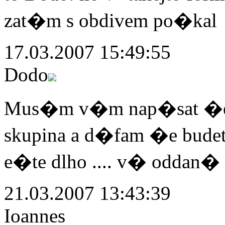
zat�m s obdivem po�kal
17.03.2007 15:49:55
Dodo
Mus�m v�m nap�sat �e s
skupina a d�fam �e budet
e�te dlho .... v� oddan� o
21.03.2007 13:43:39
Ioannes