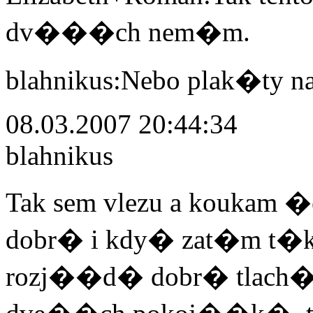
dv���ch nem�m.
blahnikus:Nebo plak�ty n
08.03.2007 20:44:34
blahnikus
Tak sem vlezu a koukam �e
dobr� i kdy� zat�m t�ko 
rozj��d� dobr� tlach�rn