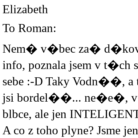
Elizabeth
To Roman:
Nem� v�bec za� d�kovat
info, poznala jsem v t�c
sebe :-D Taky Vodn��, a
jsi bordel��... ne�e�,
blbce, ale jen INTELIGEN
A co z toho plyne? Jsme jen