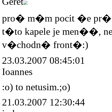
Geret
pro� m�m pocit �e pr�
t�to kapele je men��, ne
v�chodn� front�:)
23.03.2007 08:45:01
Ioannes
:o) to netusim.;o)
21.03.2007 12:30:44