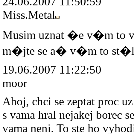
24.06.2007 11:50:59
Miss.Metal
Musim uznat �e v�m to v
m�jte se a� v�m to st�le
19.06.2007 11:22:50
moor
Ahoj, chci se zeptat proc u
s vama hral nejakej borec s
vama neni. To ste ho vyhodi