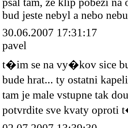
psal tam, ze klip pobezi na 
bud jeste nebyl a nebo neb
30.06.2007 17:31:17
pavel
t�im se na vy�kov sice bud
bude hrat... ty ostatni kap
tam je male vstupne tak d
potvrdite sve kvaty oproti
02.07.2007 13:39:30