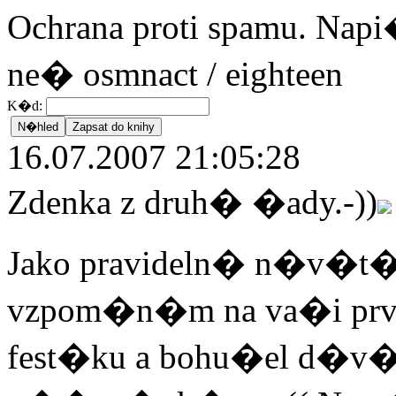
Ochrana proti spamu. Na
ne� osmnact / eighteen
K�d:
16.07.2007 21:05:28
Zdenka z druh� �ady.-))
Jako pravideln� n�v�t�v
vzpom�n�m na va�i prvn
fest�ku a bohu�el d�v