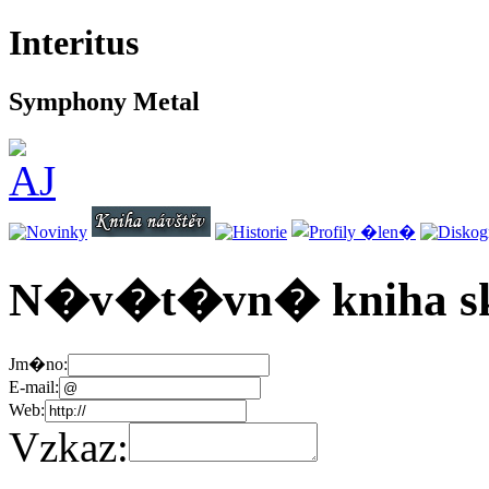
Interitus
Symphony Metal
N�v�t�vn� kniha sku
Jm�no:
E-mail:
Web:
Vzkaz: