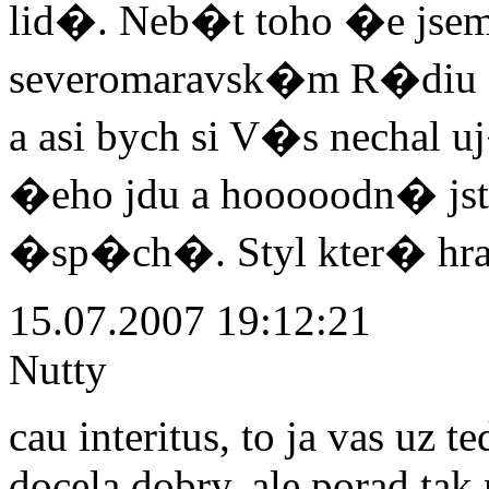
lid�. Neb�t toho �e jsem
severomaravsk�m R�diu 
a asi bych si V�s nechal 
�eho jdu a hooooodn� js
�sp�ch�. Styl kter� hra
15.07.2007 19:12:21
Nutty
cau interitus, to ja vas uz te
docela dobry, ale porad tak 