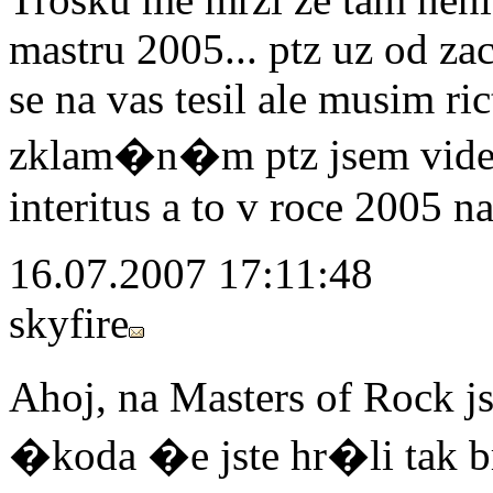
mastru 2005... ptz uz od za
se na vas tesil ale musim ri
zklam�n�m ptz jsem videl
interitus a to v roce 2005 
16.07.2007 17:11:48
skyfire
Ahoj, na Masters of Rock j
�koda �e jste hr�li tak br