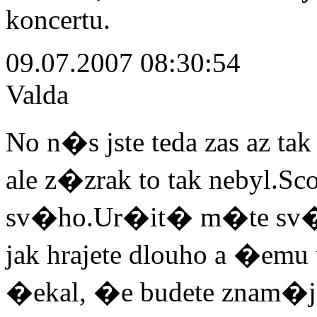
koncertu.
09.07.2007 08:30:54
Valda
No n�s jste teda zas az tak
ale z�zrak to tak nebyl.S
sv�ho.Ur�it� m�te sv� 
jak hrajete dlouho a �emu
�ekal, �e budete znam