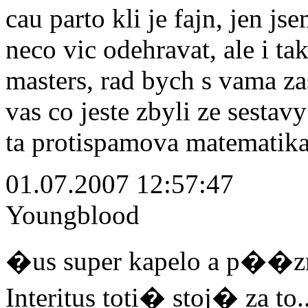
cau parto kli je fajn, jen j
neco vic odehravat, ale i ta
masters, rad bych s vama zas
vas co jeste zbyli ze sestav
ta protispamova matematika
01.07.2007 12:57:47
Youngblood
�us super kapelo a p��z
Interitus toti� stoj� za to..