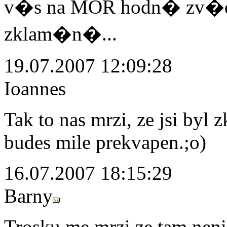
v�s na MOR hodn� zv�dav,
zklam�n�...
19.07.2007 12:09:28
Ioannes
Tak to nas mrzi, ze jsi byl
budes mile prekvapen.;o)
16.07.2007 18:15:29
Barny
Trosku me mrzi ze tam neni 