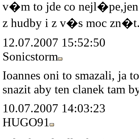
v�m to jde co nejl�pe,jen 
z hudby i z v�s moc zn�t.
12.07.2007 15:52:50
Sonicstorm
Ioannes oni to smazali, ja t
snazit aby ten clanek tam b
10.07.2007 14:03:23
HUGO91