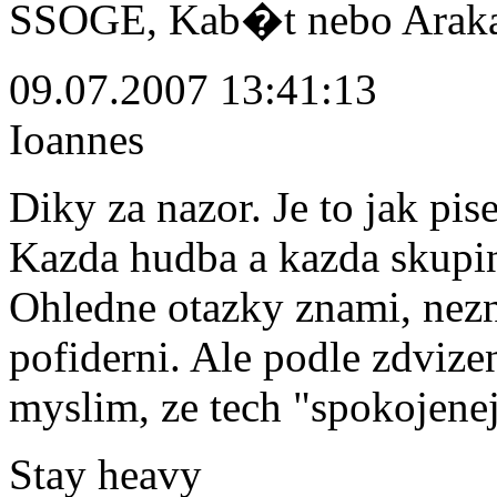
SSOGE, Kab�t nebo Arak
09.07.2007 13:41:13
Ioannes
Diky za nazor. Je to jak pi
Kazda hudba a kazda skupin
Ohledne otazky znami, nezna
pofiderni. Ale podle zdvize
myslim, ze tech "spokojenejs
Stay heavy