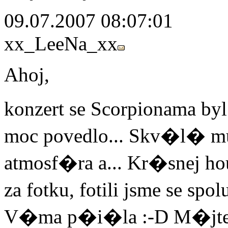
09.07.2007 08:07:01
xx_LeeNa_xx
Ahoj,
konzert se Scorpionama byl
moc povedlo... Skv�l� m
atmosf�ra a... Kr�snej h
za fotku, fotili jsme se sp
V�ma p�i�la :-D M�jte 