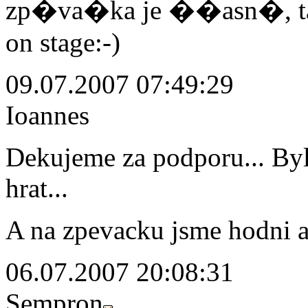
zp�va�ka je ��asn�, ta
on stage:-)
09.07.2007 07:49:29
Ioannes
Dekujeme za podporu... Byli
hrat...
A na zpevacku jsme hodni a
06.07.2007 20:08:31
Sempron