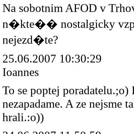
Na sobotnim AFOD v Trho
n�kte�� nostalgicky vz
nejezd�te?
25.06.2007 10:30:29
Ioannes
To se poptej poradatelu.;o)
nezapadame. A ze nejsme t
hrali.:o))