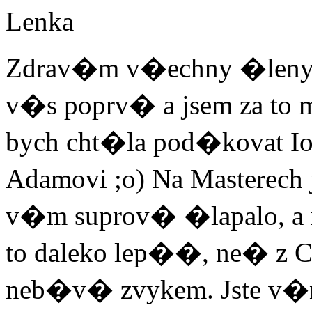
Lenka
Zdrav�m v�echny �leny sk
v�s poprv� a jsem za to 
bych cht�la pod�kovat Ioa
Adamovi ;o) Na Masterec
v�m suprov� �lapalo, a 
to daleko lep��, ne� z 
neb�v� zvykem. Jste v