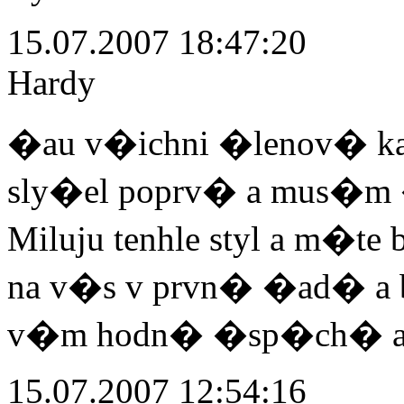
15.07.2007 18:47:20
Hardy
�au v�ichni �lenov� kape
sly�el poprv� a mus�m �
Miluju tenhle styl a m�te 
na v�s v prvn� �ad� a by
v�m hodn� �sp�ch� a 
15.07.2007 12:54:16