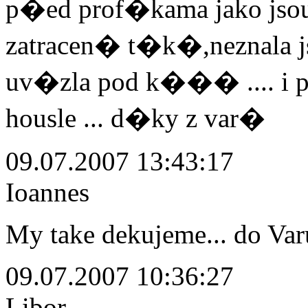
p�ed prof�kama jako jso
zatracen� t�k�,neznala 
uv�zla pod k��� .... i
housle ... d�ky z var�
09.07.2007 13:43:17
Ioannes
My take dekujeme... do Varu
09.07.2007 10:36:27
Libor