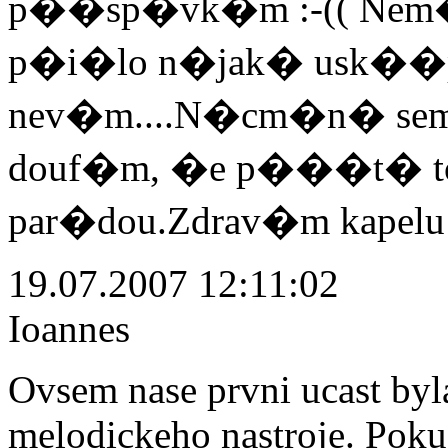
p��sp�vk�m :-(( Nem� 
p�i�lo n�jak� usk��pa
nev�m....N�cm�n� sem 
douf�m, �e p���t� to 
par�dou.Zdrav�m kapelu 
19.07.2007 12:11:02
Ioannes
Ovsem nase prvni ucast byl
melodickeho nastroje. Pokud