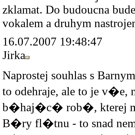
zklamat. Do budoucna budem
vokalem a druhym nastrojem
16.07.2007 19:48:47
Jirka
Naprostej souhlas s Barn
to odehraje, ale to je v�e, 
b�haj�c� rob�, kterej 
B�ry fl�tnu - to snad ne