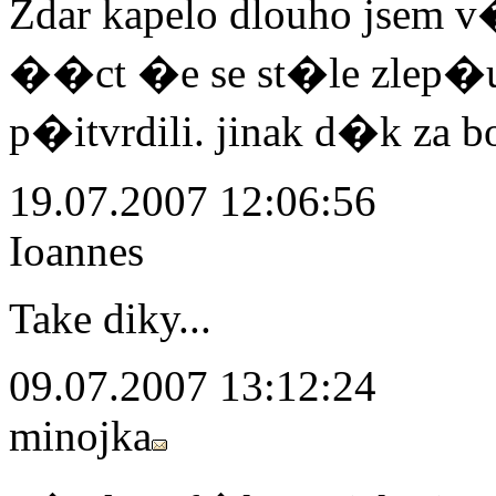
Zdar kapelo dlouho jsem
��ct �e se st�le zlep�uj
p�itvrdili. jinak d�k za 
19.07.2007 12:06:56
Ioannes
Take diky...
09.07.2007 13:12:24
minojka