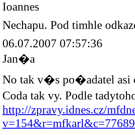
Ioannes
Nechapu. Pod timhle odkaz
06.07.2007 07:57:36
Jan�a
No tak v�s po�adatel asi
Coda tak vy. Podle tadyto
http://zpravy.idnes.cz/mfdn
v=154&r=mfkarl&c=7768